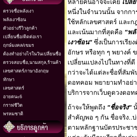
หลายคนอาจจะเคย
เปลี่ย
ตรวจชื่อพลังเงา
หนึ่งในจำนวนนั้น จากกา
พลังเงาซ้อน
ใช้หลักเลขศาสตร์ และกฎเก
ตัวอย่างรีวิวลูกค้า
และเน้นมากที่สุดคือ
"พลั
เปลี่ยนชื่อ/ติดต่อเรา
เงาซ้อน"
ซึ่งเป็นการเรีย
ฤกษ์มงคล/เขมร
อักษร หรือทุก ๆ พยางค์ ขอ
ต้องทำอย่างไรในวันเปลี่ยนชื่อ
เปลี่ยนแปลงไปในทางที่ดี 
ตรวจสอบชื่อ,นามสกุล,ร้านค้า
เลขศาสตร์ภาษาอังกฤษ
กว่าจะได้แต่ละชื่อที่สัมพั
ทักษา
ดอทคอม พยายามทำอย่างดีท
เลขศาสตร์
บริการจากเว็บดูดวงดอ
อายตนะ6
กราฟชีวิต
ถ้าจะให้พูดถึง
"ชื่อจริง"
น
พรหมชาติ
สำคัญพอ ๆ กัน ชื่อจริง.
ตามหลักฐานบัตรประชาชน