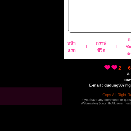
ด
หน้า
กราฟ
l
l
ช
แรก
ชีวิต
ด
2 
อ.
เบอ
E-mail : dudung987@
Copy All Right 
If you have any comments or questi
Webmaster@cw.in.th Allusers must c