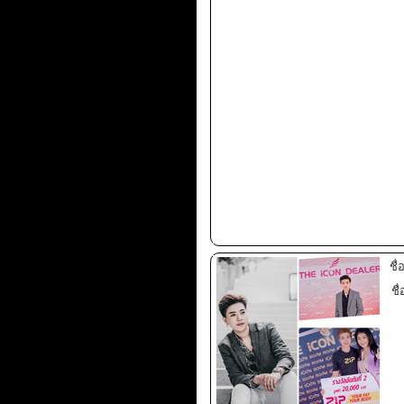
ชื
ชื