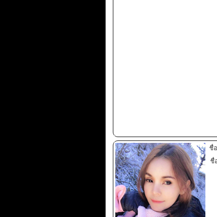
ชื
ชื