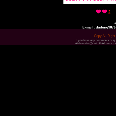
2
เ
E-mail : dudung987
Copy All Righ
If you have any comments or que
Webmaster@cw.in.th Allusers mus